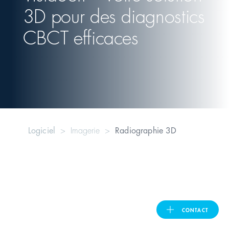
3D pour des diagnostics
United Kingdom
CBCT efficaces
ASIA PACIFIC
Australia
India
Logiciel
Imagerie
Radiographie 3D
日本
Malaysia
대한민국
CONTACT
ประเทศไทย