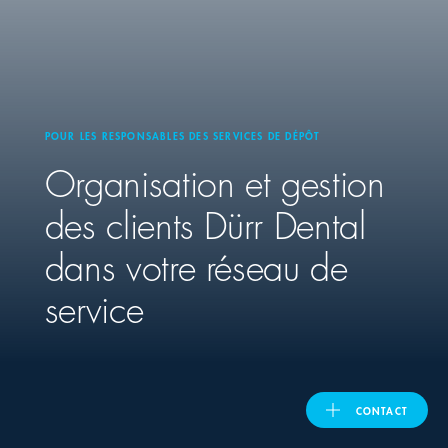
United Kingdom
ASIA PACIFIC
POUR LES RESPONSABLES DES SERVICES DE DÉPÔT
Organisation et gestion
Australia
des clients
Dürr Dental
India
dans votre réseau de
日本
service
Malaysia
대한민국
CONTACT
ประเทศไทย