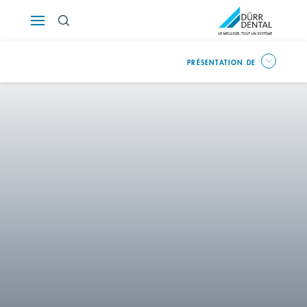
Österreich
PRÉSENTATION DE
Polska
Россия
România
Suomi
Sverige
Switzerland
DE
FR
IT
Türkiye