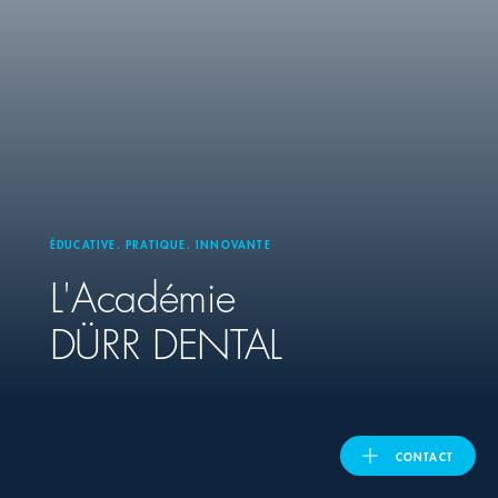
United Kingdom
ASIA PACIFIC
Australia
ÉDUCATIVE. PRATIQUE. INNOVANTE
India
L'Académie
日本
DÜRR DENTAL
Malaysia
대한민국
CONTACT
ประเทศไทย