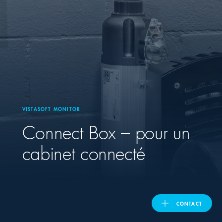
United Kingdom
ASIA PACIFIC
Australia
VISTASOFT MONITOR
India
Connect Box – pour un
日本
cabinet connecté
Malaysia
대한민국
CONTACT
ประเทศไทย