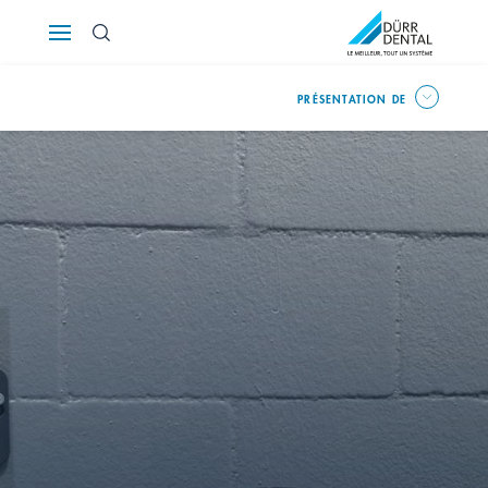
Österreich
PRÉSENTATION DE
Polska
Россия
România
Suomi
Sverige
Switzerland
DE
FR
IT
Türkiye