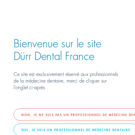
Österreich
Polska
Bienvenue sur le site
Tout ce qu'il faut savoir sur
Россия
Dürr Dental France
DÜRR DENTAL
România
Ce site est exclusivement réservé aux professionnels
de la médecine dentaire, merci de cliquer sur
Suomi
PRODUITS
l’onglet ci-après
Sverige
LOGICIEL
Switzerland
DE
FR
IT
NON, JE NE SUIS PAS UN PROFESSIONNEL DE MÉDECINE DE
DÉCOUVRIR
OUI, JE SUIS UN PROFESSIONNEL DE MÉDECINE DENTAIRE
Türkiye