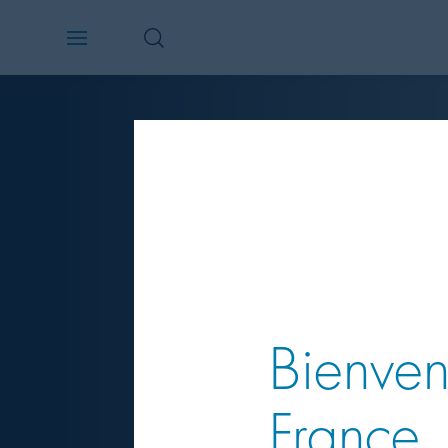
Bienven
France