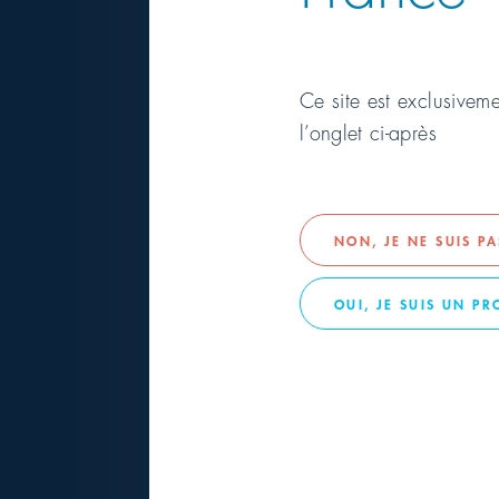
Ce site est exclusivem
l’onglet ci-après
SURFACES
NON, JE NE SUIS P
FD 322 Dés
OUI, JE SUIS UN P
free
INFORMATIONS PRODUIT