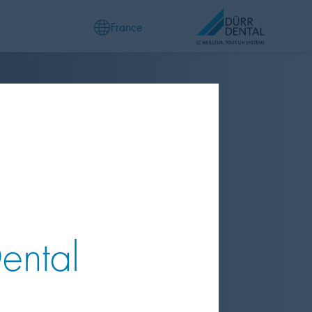
France
Dental