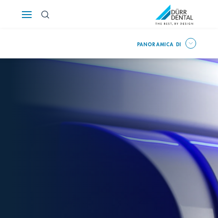
Österreich
PANORAMICA DI
Polska
Россия
România
Suomi
Sverige
Switzerland
DE
FR
IT
Türkiye