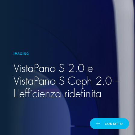
United Kingdom
ASIA PACIFIC
Australia
IMAGING
VistaPano S 2.0 e
India
VistaPano S Ceph 2.0 –
日本
L'efficienza ridefinita
Malaysia
대한민국
CONTATTO
ประเทศไทย