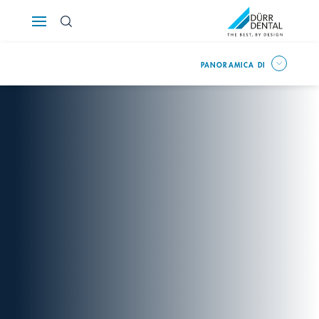
Österreich
PANORAMICA DI
Polska
Россия
România
Suomi
Sverige
Switzerland
DE
FR
IT
Türkiye