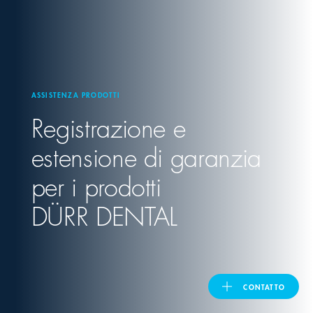
United Kingdom
ASIA PACIFIC
ASSISTENZA PRODOTTI
Registrazione e
Australia
estensione di garanzia
India
per i prodotti
日本
DÜRR DENTAL
Malaysia
대한민국
CONTATTO
ประเทศไทย