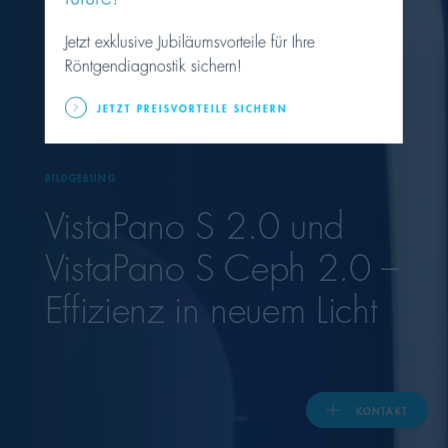
Jetzt exklusive Jubiläumsvorteile für Ihre
United Kingdom
Röntgendiagnostik sichern!
JETZT PREISVORTEILE SICHERN
ASIA PACIFIC
Australia
BILDGEBUNG
VistaPano S 2.0 und
India
VistaPano S Ceph 2.0 –
日本
Effizienz in neuem Licht
Malaysia
대한민국
KONTAKT
ประเทศไทย