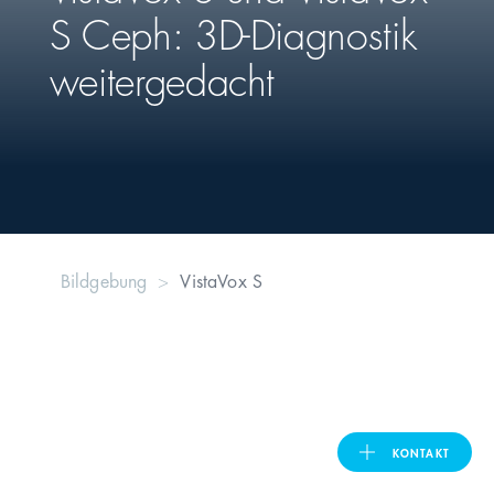
S Ceph: 3D-Diagnostik
United Kingdom
weitergedacht
ASIA PACIFIC
Australia
India
Bildgebung
VistaVox S
日本
Malaysia
대한민국
KONTAKT
ประเทศไทย