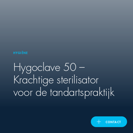
United Kingdom
ASIA PACIFIC
Australia
HYGIËNE
Hygoclave 50 –
India
Krachtige sterilisator
日本
voor de tandartspraktijk
Malaysia
대한민국
CONTACT
ประเทศไทย