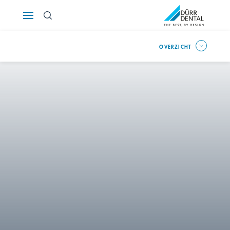
Österreich
OVERZICHT
Polska
Россия
România
Suomi
Sverige
Switzerland
DE
FR
IT
Türkiye