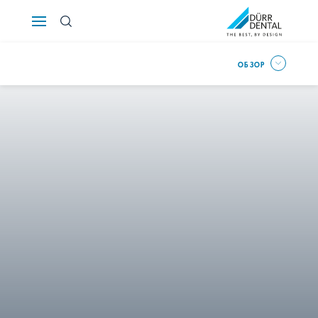
Österreich
ОБЗОР
Polska
Россия
România
Suomi
Sverige
Switzerland
DE
FR
IT
Türkiye