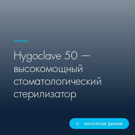
United Kingdom
ASIA PACIFIC
ГИГИЕНА
Hygoclave 50 —
Australia
высокомощный
India
стоматологический
日本
стерилизатор
Malaysia
대한민국
КОНТАКТНЫЕ ДАННЫЕ
ประเทศไทย