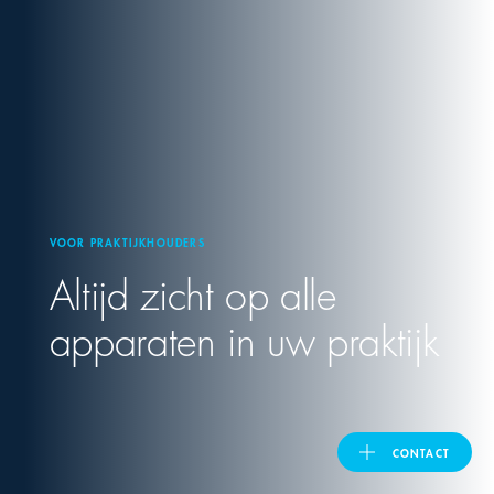
United Kingdom
ASIA PACIFIC
Australia
VOOR PRAKTIJKHOUDERS
India
Altijd zicht op alle
日本
apparaten in uw praktijk
Malaysia
대한민국
CONTACT
ประเทศไทย