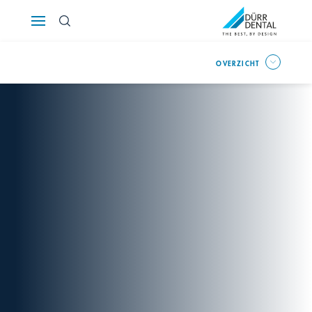
Österreich
OVERZICHT
Polska
Россия
România
Suomi
Sverige
Switzerland
DE
FR
IT
Türkiye