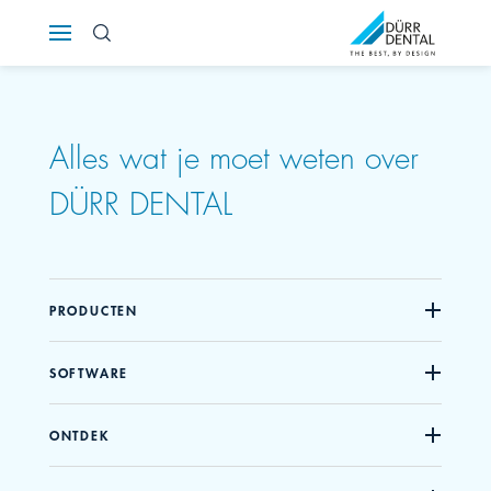
Österreich
Polska
Alles wat je moet weten over
Россия
DÜRR DENTAL
România
Suomi
PRODUCTEN
Sverige
SOFTWARE
Switzerland
DE
FR
IT
ONTDEK
Türkiye