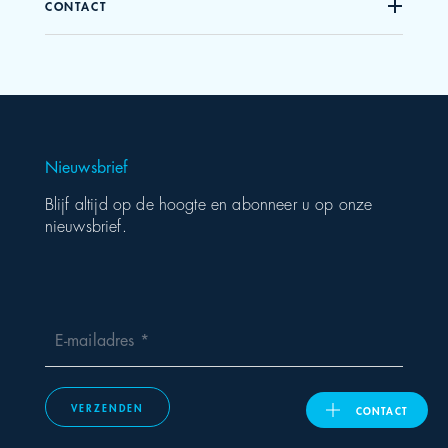
CONTACT
United Kingdom
ASIA PACIFIC
Nieuwsbrief
Australia
Blijf altijd op de hoogte en abonneer u op onze
nieuwsbrief.
India
日本
Malaysia
E-mailadres
대한민국
VERZENDEN
CONTACT
ประเทศไทย