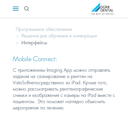
Österreich
Программное обеспечение
Polska
Решения для обучения и интеграции
Интерфейсы
Россия
Mobile Connect:
România
С приложением Imaging App можно отправлять
задания на сканирование и рентген на
Suomi
VistaSoftнепосредственно из iPad. Кроме того,
можно рассматривать рентгенографические
Sverige
снимки и изображения с камеры на iPad вместе с
пациентом. Это поможет наглядно объяснить
мероприятия по лечению.
Switzerland
DE
FR
IT
Türkiye