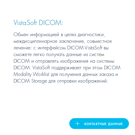
United Kingdom
VistaSoft DICOM:
Обмен информацией в целях диагностики,
ASIA PACIFIC
междисциплинарное заключение, совместное
лечение: с интерфейсом DICOM VistaSoft вы
Australia
сможете легко получать данные из систем
DICOM и отправлять изображения на системы
DICOM. VistaSoft поддерживает при этом DICOM
India
Modality Worklist для получения данных заказа и
DICOM Storage для отправки изображений.
日本
Malaysia
대한민국
КОНТАКТНЫЕ ДАННЫЕ
ประเทศไทย