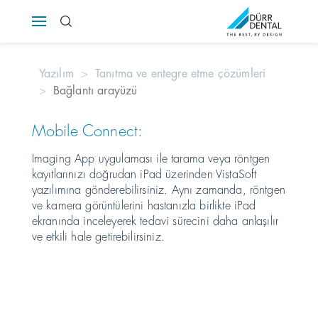
Österreich
Yazılım
Tanıtma ve entegre etme çözümleri
Polska
Bağlantı arayüzü
Россия
Mobile Connect:
România
Imaging App uygulaması ile tarama veya röntgen
kayıtlarınızı doğrudan iPad üzerinden VistaSoft
yazılımına gönderebilirsiniz. Aynı zamanda, röntgen
Suomi
ve kamera görüntülerini hastanızla birlikte iPad
ekranında inceleyerek tedavi sürecini daha anlaşılır
Sverige
ve etkili hale getirebilirsiniz.
Switzerland
DE
FR
IT
Türkiye