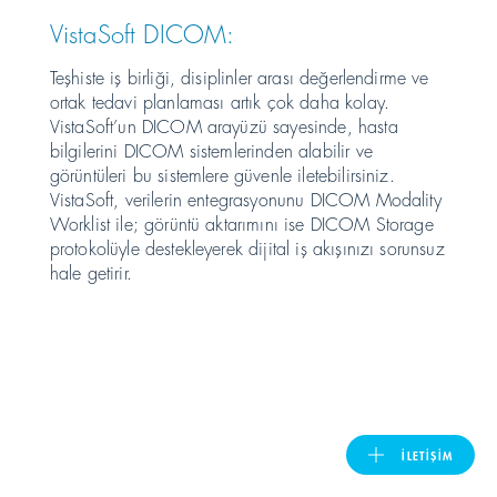
VistaSoft DICOM:
United Kingdom
Teşhiste iş birliği, disiplinler arası değerlendirme ve
ortak tedavi planlaması artık çok daha kolay.
VistaSoft’un DICOM arayüzü sayesinde, hasta
ASIA PACIFIC
bilgilerini DICOM sistemlerinden alabilir ve
görüntüleri bu sistemlere güvenle iletebilirsiniz.
Australia
VistaSoft, verilerin entegrasyonunu DICOM Modality
Worklist ile; görüntü aktarımını ise DICOM Storage
protokolüyle destekleyerek dijital iş akışınızı sorunsuz
India
hale getirir.
日本
Malaysia
대한민국
İLETIŞIM
ประเทศไทย