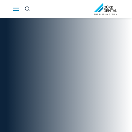
Österreich
Polska
Россия
România
Suomi
Sverige
Switzerland
DE
FR
IT
Türkiye