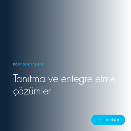
United Kingdom
ASIA PACIFIC
Australia
RÖNTGEN YAZILIMI
India
Tanıtma ve entegre etme
日本
çözümleri
Malaysia
대한민국
İLETIŞIM
ประเทศไทย