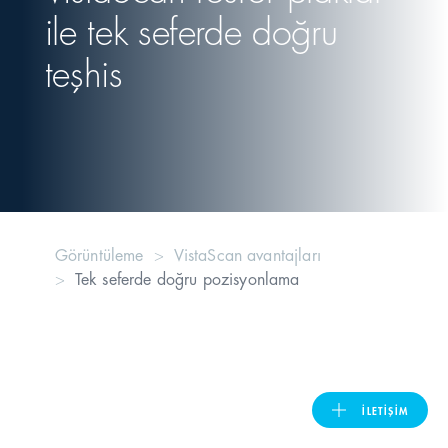
ile tek seferde doğru
United Kingdom
teşhis
ASIA PACIFIC
Australia
India
Görüntüleme
VistaScan avantajları
Tek seferde doğru pozisyonlama
日本
Malaysia
대한민국
İLETIŞIM
ประเทศไทย