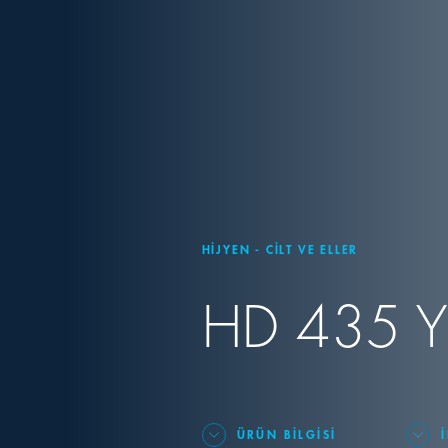
HIJYEN - CILT VE ELLER
HD 435 Y
ÜRÜN BILGISI