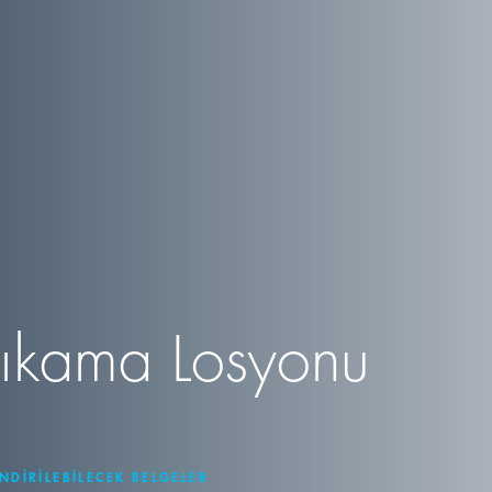
ıkama Losyonu
İNDIRILEBILECEK BELGELER