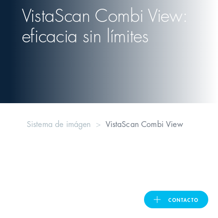
VistaScan Combi View:
eficacia sin límites
ASIA PACIFIC
Australia
India
日本
Sistema de imágen
VistaScan Combi View
Malaysia
대한민국
ประเทศไทย
CONTACTO