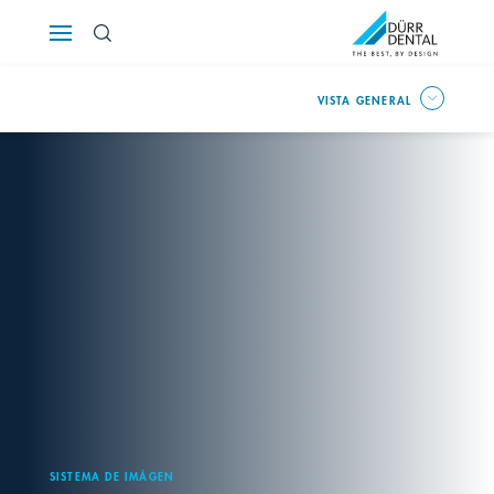
Österreich
Polska
VISTA GENERAL
Россия
România
Suomi
Sverige
FR
IT
DE
Switzerland
Türkiye
SISTEMA DE IMÁGEN
United Kingdom