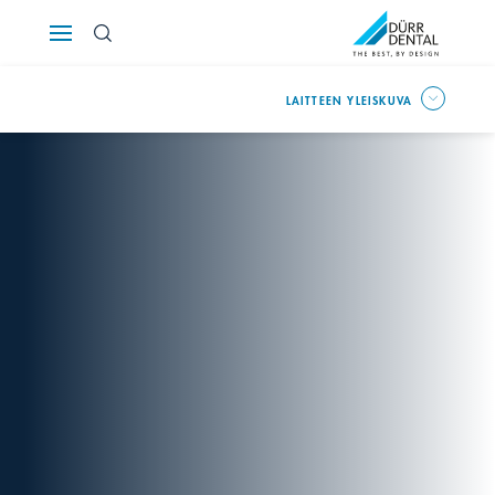
Österreich
LAITTEEN YLEISKUVA
Polska
Россия
România
Suomi
Sverige
Switzerland
DE
FR
IT
Türkiye