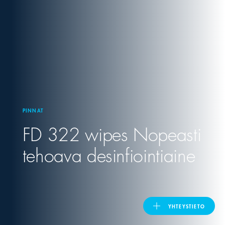
United Kingdom
ASIA PACIFIC
Australia
PINNAT
India
FD 322 wipes Nopeasti
日本
tehoava desinfiointiaine
Malaysia
대한민국
YHTEYSTIETO
ประเทศไทย