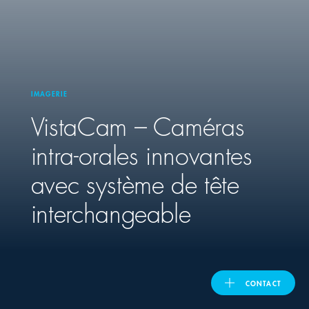
United Kingdom
ASIA PACIFIC
IMAGERIE
VistaCam – Caméras
Australia
intra-orales innovantes
India
avec système de tête
日本
interchangeable
Malaysia
대한민국
CONTACT
ประเทศไทย