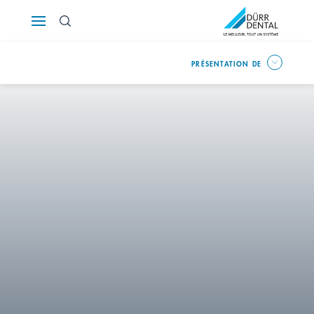
Österreich
PRÉSENTATION DE
Polska
Россия
România
Suomi
Sverige
Switzerland
DE
FR
IT
Türkiye