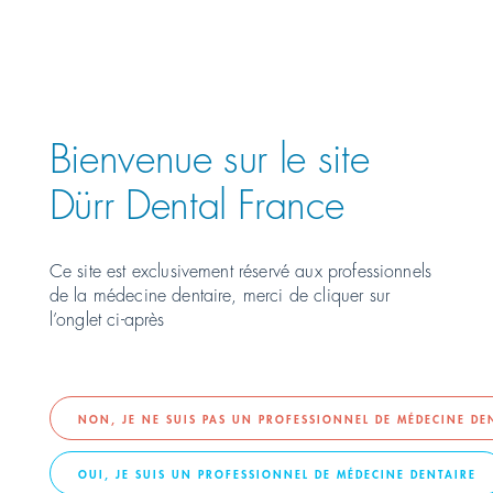
Österreich
PRÉSENTATION DE
Polska
Bienvenue sur le site
Россия
Dürr Dental France
România
Ce site est exclusivement réservé aux professionnels
de la médecine dentaire, merci de cliquer sur
Suomi
l’onglet ci-après
Sverige
Switzerland
DE
FR
IT
NON, JE NE SUIS PAS UN PROFESSIONNEL DE MÉDECINE DE
OUI, JE SUIS UN PROFESSIONNEL DE MÉDECINE DENTAIRE
Türkiye