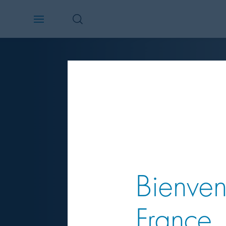
Bienven
France