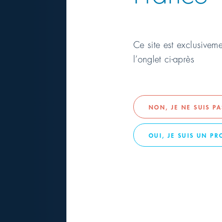
Ce site est exclusivem
l’onglet ci-après
NON, JE NE SUIS P
SURFACES
OUI, JE SUIS UN P
FD 333 to
INFORMATIONS PRODUIT