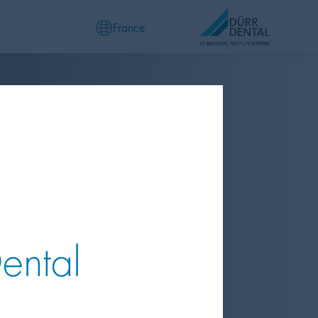
France
Dental