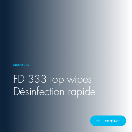
United Kingdom
ASIA PACIFIC
Australia
SURFACES
India
FD 333 top wipes
日本
Désinfection rapide
Malaysia
대한민국
CONTACT
ประเทศไทย