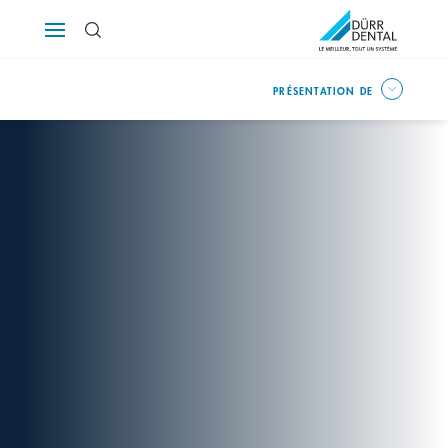
Österreich
PRÉSENTATION DE
Polska
Россия
România
Suomi
Sverige
Switzerland
DE
FR
IT
Türkiye