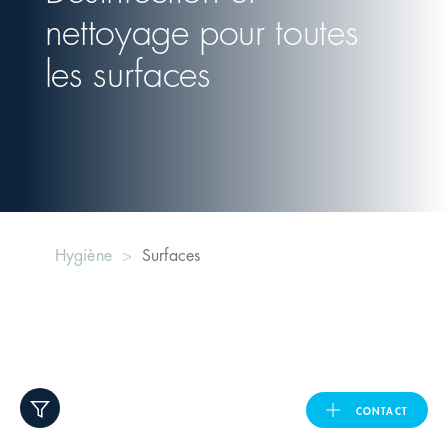
nettoyage pour toutes
United Kingdom
les surfaces
ASIA PACIFIC
Australia
India
Hygiène
Surfaces
日本
Malaysia
대한민국
CONTACT
ประเทศไทย