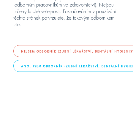
Čištění a dezinfekce
(odborným pracovníkům ve zdravotnictví). Nejsou
určeny laické veřejnosti. Pokračováním v používání
United Kingdom
všech ploch
těchto stránek potvrzujete, že takovým odborníkem
jste.
ASIA PACIFIC
Australia
NEJSEM ODBORNÍK (ZUBNÍ LÉKAŘSTVÍ, DENTÁLNÍ HYGIENI
ANO, JSEM ODBORNÍK (ZUBNÍ LÉKAŘSTVÍ, DENTÁLNÍ HYGI
India
Dezinfekce
Plochy
日本
Malaysia
대한민국
KONTAKT
ประเทศไทย