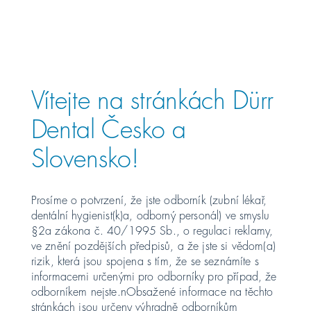
Österreich
PŘEHLED PŘÍSTROJE
Polska
Vítejte na stránkách Dürr
Россия
Dental Česko a
Slovensko!
România
Suomi
Prosíme o potvrzení, že jste odborník (zubní lékař,
dentální hygienist(k)a, odborný personál) ve smyslu
Sverige
§2a zákona č. 40/1995 Sb., o regulaci reklamy,
ve znění pozdějších předpisů, a že jste si vědom(a)
rizik, která jsou spojena s tím, že se seznámíte s
Switzerland
DE
FR
IT
informacemi určenými pro odborníky pro případ, že
odborníkem nejste.nObsažené informace na těchto
Türkiye
HYGIENA – PLOCHY
stránkách jsou určeny výhradně odborníkům