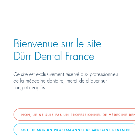
Österreich
PRÉSENTATION DE
Polska
Bienvenue sur le site
Россия
Dürr Dental France
România
Ce site est exclusivement réservé aux professionnels
de la médecine dentaire, merci de cliquer sur
Suomi
l’onglet ci-après
Sverige
Switzerland
DE
FR
IT
NON, JE NE SUIS PAS UN PROFESSIONNEL DE MÉDECINE DE
OUI, JE SUIS UN PROFESSIONNEL DE MÉDECINE DENTAIRE
Türkiye