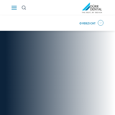
Österreich
OVERZICHT
Polska
Россия
România
Suomi
Sverige
Switzerland
DE
FR
IT
Türkiye