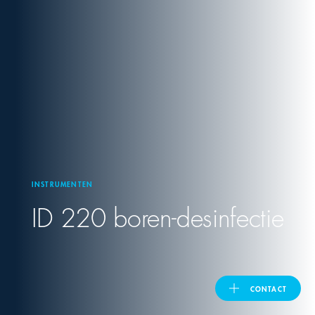
United Kingdom
ASIA PACIFIC
Australia
India
INSTRUMENTEN
日本
ID 220 boren-desinfectie
Malaysia
대한민국
CONTACT
ประเทศไทย