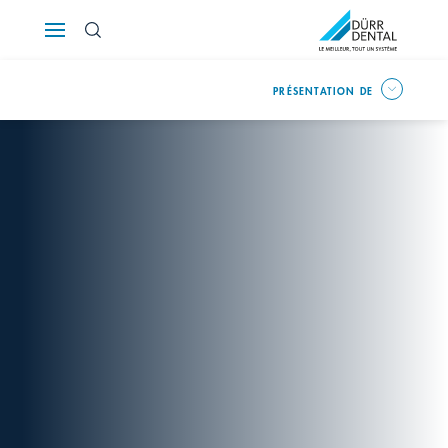
Österreich
PRÉSENTATION DE
Polska
Россия
România
Suomi
Sverige
Switzerland
DE
FR
IT
Türkiye