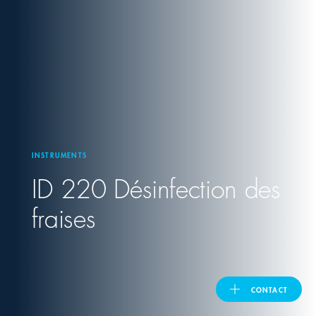
United Kingdom
ASIA PACIFIC
Australia
INSTRUMENTS
India
ID 220 Désinfection des
日本
fraises
Malaysia
대한민국
CONTACT
ประเทศไทย