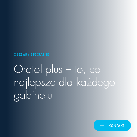
United Kingdom
ASIA PACIFIC
Australia
OBSZARY SPECJALNE
Orotol plus – to, co
India
najlepsze dla każdego
日本
gabinetu
Malaysia
대한민국
KONTAKT
ประเทศไทย