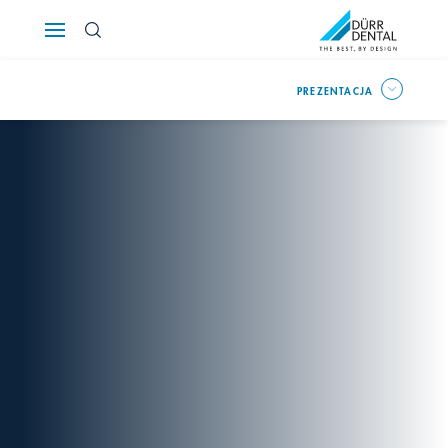
Österreich
PREZENTACJA
Polska
Россия
România
Suomi
Sverige
Switzerland
DE
FR
IT
Türkiye