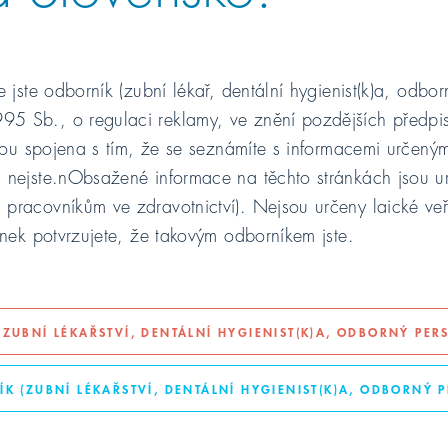
 jste odborník (zubní lékař, dentální hygienist(k)a, odbo
 Sb., o regulaci reklamy, ve znění pozdějších předpisů
jsou spojena s tím, že se seznámíte s informacemi určený
 nejste.nObsažené informace na těchto stránkách jsou u
pracovníkům ve zdravotnictví). Nejsou určeny laické veř
ion PSP – nový syst
ánek potvrzujete, že takovým odborníkem jste.
TAL
pro paralelní t
ZUBNÍ LÉKAŘSTVÍ, DENTÁLNÍ HYGIENIST(K)A, ODBORNÝ PER
K (ZUBNÍ LÉKAŘSTVÍ, DENTÁLNÍ HYGIENIST(K)A, ODBORNÝ 