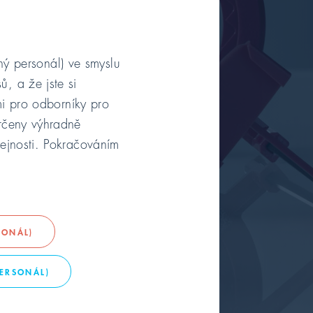
rný personál) ve smyslu
, a že jste si
mi pro odborníky pro
rčeny výhradně
ejnosti. Pokračováním
ém držáku
echniku
SONÁL)
PERSONÁL)