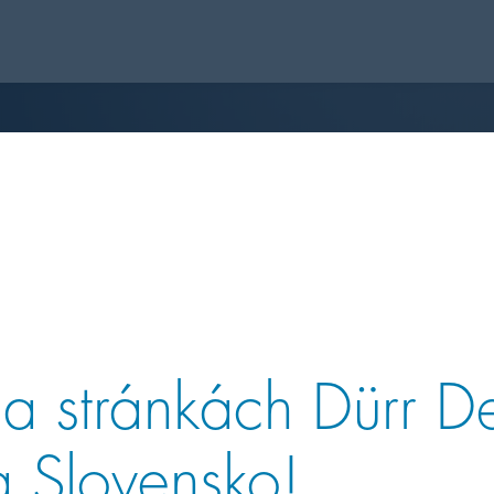
 na stránkách Dürr D
 Slovensko!