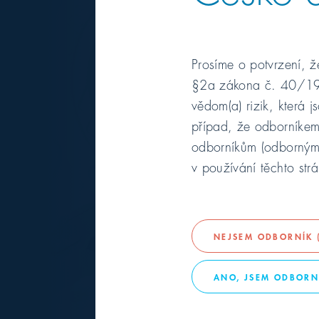
Prosíme o potvrzení, že
§2a zákona č. 40/1995
vědom(a) rizik, která 
případ, že odborníkem
PŘÍSLUŠENSTVÍ PRO DIAGNOSTIKU
odborníkům (odborným 
VistaPosit
v používání těchto str
DÜRR DEN
NEJSEM ODBORNÍK (
ANO, JSEM ODBORNÍ
PROVEDENÍ