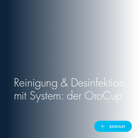
United Kingdom
ASIA PACIFIC
Australia
India
Reinigung & Desinfektion
日本
mit System: der OroCup
Malaysia
대한민국
KONTAKT
ประเทศไทย