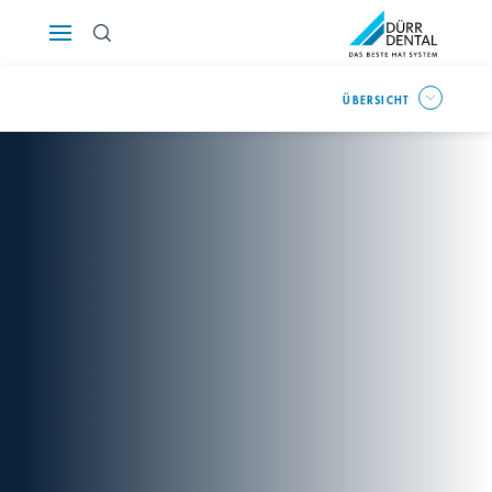
Österreich
ÜBERSICHT
Polska
Россия
România
Suomi
Sverige
Switzerland
DE
FR
IT
Türkiye