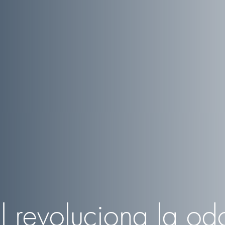
l
revoluciona la od