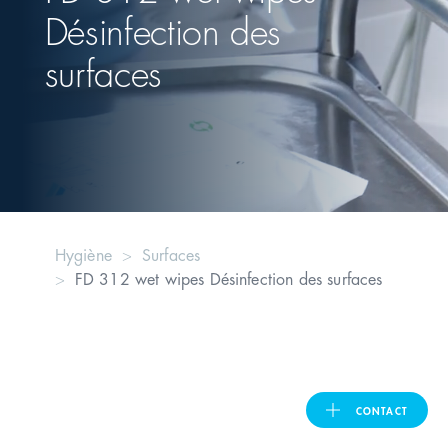
Désinfection des
United Kingdom
surfaces
ASIA PACIFIC
Australia
India
Hygiène
Surfaces
FD 312 wet wipes Désinfection des surfaces
日本
Malaysia
대한민국
CONTACT
ประเทศไทย