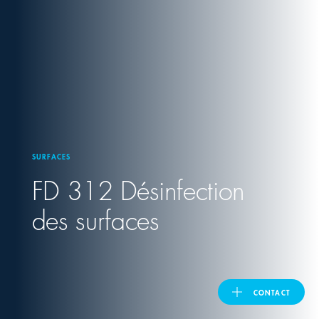
United Kingdom
ASIA PACIFIC
Australia
SURFACES
India
FD 312 Désinfection
日本
des surfaces
Malaysia
대한민국
CONTACT
ประเทศไทย