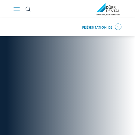
Österreich
PRÉSENTATION DE
Polska
Россия
România
Suomi
Sverige
Switzerland
DE
FR
IT
Türkiye