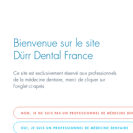
Österreich
PRÉSENTATION DE
Polska
Bienvenue sur le site
Россия
Dürr Dental France
România
Ce site est exclusivement réservé aux professionnels
de la médecine dentaire, merci de cliquer sur
Suomi
l’onglet ci-après
Sverige
Switzerland
DE
FR
IT
NON, JE NE SUIS PAS UN PROFESSIONNEL DE MÉDECINE DE
OUI, JE SUIS UN PROFESSIONNEL DE MÉDECINE DENTAIRE
Türkiye