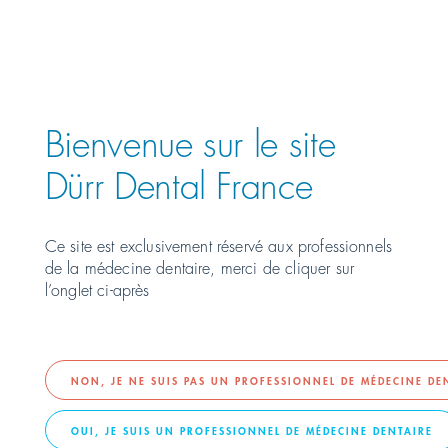
Österreich
PRÉSENTATION DE
Polska
Bienvenue sur le site
Россия
Dürr Dental France
România
Ce site est exclusivement réservé aux professionnels
de la médecine dentaire, merci de cliquer sur
Suomi
l’onglet ci-après
Sverige
Switzerland
DE
FR
IT
NON, JE NE SUIS PAS UN PROFESSIONNEL DE MÉDECINE DE
OUI, JE SUIS UN PROFESSIONNEL DE MÉDECINE DENTAIRE
Türkiye