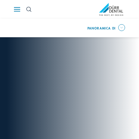
Österreich
PANORAMICA DI
Polska
Россия
România
Suomi
Sverige
Switzerland
DE
FR
IT
Türkiye