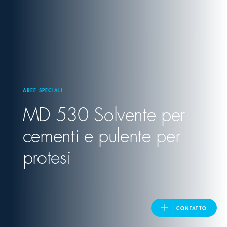
United Kingdom
ASIA PACIFIC
Australia
AREE SPECIALI
MD 530 Solvente per
India
cementi e pulente per
日本
protesi
Malaysia
대한민국
CONTATTO
ประเทศไทย