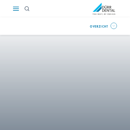
Österreich
OVERZICHT
Polska
Россия
România
Suomi
Sverige
Switzerland
DE
FR
IT
Türkiye