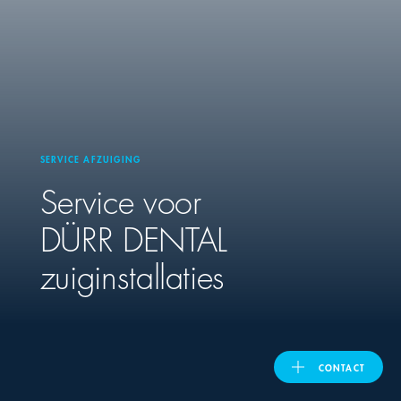
United Kingdom
ASIA PACIFIC
Australia
SERVICE AFZUIGING
Service voor
India
DÜRR DENTAL
日本
zuiginstallaties
Malaysia
대한민국
CONTACT
ประเทศไทย