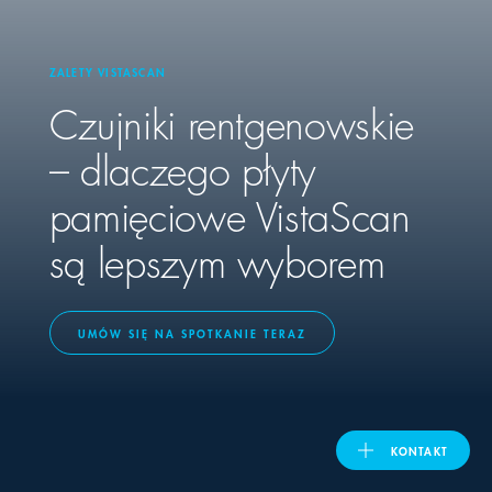
United Kingdom
ZALETY VISTASCAN
Czujniki rentgenowskie
ASIA PACIFIC
– dlaczego płyty
Australia
pamięciowe VistaScan
są lepszym wyborem
India
日本
UMÓW SIĘ NA SPOTKANIE TERAZ
Malaysia
대한민국
KONTAKT
ประเทศไทย