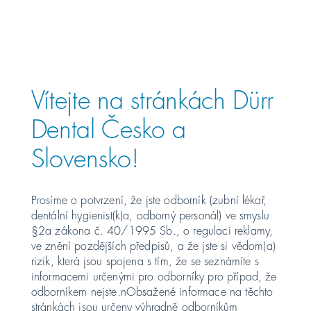
Österreich
PŘEHLED PŘÍSTROJE
Polska
Vítejte na stránkách Dürr
Россия
Dental Česko a
Slovensko!
România
Suomi
Prosíme o potvrzení, že jste odborník (zubní lékař,
dentální hygienist(k)a, odborný personál) ve smyslu
Sverige
§2a zákona č. 40/1995 Sb., o regulaci reklamy,
ve znění pozdějších předpisů, a že jste si vědom(a)
rizik, která jsou spojena s tím, že se seznámíte s
Switzerland
DE
FR
IT
informacemi určenými pro odborníky pro případ, že
odborníkem nejste.nObsažené informace na těchto
Türkiye
stránkách jsou určeny výhradně odborníkům