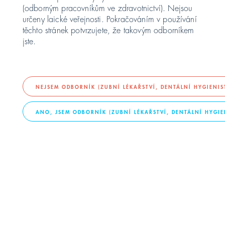
(odborným pracovníkům ve zdravotnictví). Nejsou
určeny laické veřejnosti. Pokračováním v používání
United Kingdom
těchto stránek potvrzujete, že takovým odborníkem
jste.
ASIA PACIFIC
Australia
NEJSEM ODBORNÍK (ZUBNÍ LÉKAŘSTVÍ, DENTÁLNÍ HYGIENI
SERVIS KOMPRESORŮ
ANO, JSEM ODBORNÍK (ZUBNÍ LÉKAŘSTVÍ, DENTÁLNÍ HYGI
India
Servis kompresorů
日本
DÜRR DENTAL
Malaysia
대한민국
KONTAKT
ประเทศไทย