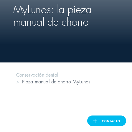
MyLunos: la pieza
United Kingdom
manual de chorro
ASIA PACIFIC
Australia
India
Conservación dental
Pieza manual de chorro MyLunos
日本
Malaysia
대한민국
CONTACTO
ประเทศไทย