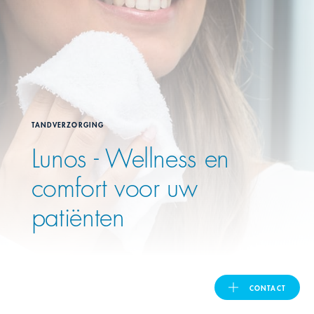
United Kingdom
ASIA PACIFIC
Australia
TANDVERZORGING
Lunos - Wellness en
India
comfort voor uw
日本
patiënten
Malaysia
대한민국
CONTACT
ประเทศไทย