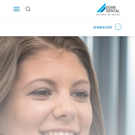
Österreich
OVERZICHT
Polska
Россия
România
Suomi
Sverige
Switzerland
DE
FR
IT
Türkiye