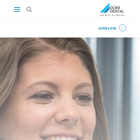
Österreich
OVERVIEW
Polska
Россия
România
Suomi
Sverige
Switzerland
DE
FR
IT
Türkiye