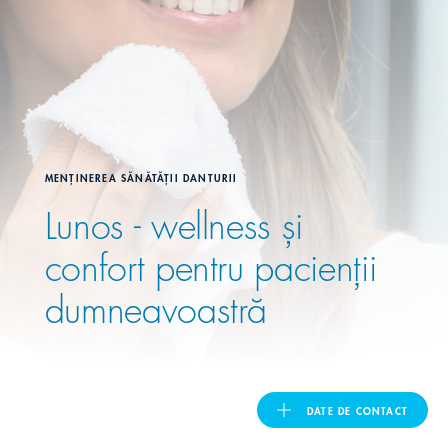
United Kingdom
ASIA PACIFIC
Australia
MENȚINEREA SĂNĂTĂȚII DANTURII
Lunos - wellness și
India
confort pentru pacienții
日本
dumneavoastră
Malaysia
대한민국
DATE DE CONTACT
ประเทศไทย