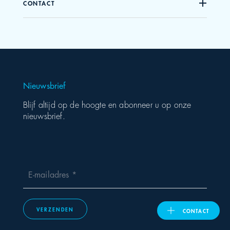
CONTACT
United Kingdom
ASIA PACIFIC
Nieuwsbrief
Australia
Blijf altijd op de hoogte en abonneer u op onze
nieuwsbrief.
India
日本
Malaysia
E-mailadres
대한민국
VERZENDEN
CONTACT
ประเทศไทย