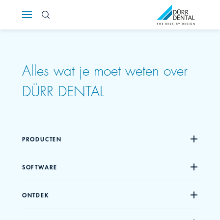
Österreich
Polska
Alles wat je moet weten over
Россия
DÜRR DENTAL
România
Suomi
PRODUCTEN
Sverige
SOFTWARE
Switzerland
DE
FR
IT
ONTDEK
Türkiye