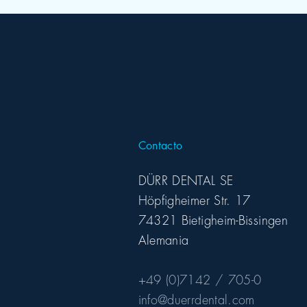
Contacto
DÜRR DENTAL SE
Höpfigheimer Str. 17
74321 Bietigheim-Bissingen
Alemania
+49 (0)7142 / 705-0
info@duerrdental.com