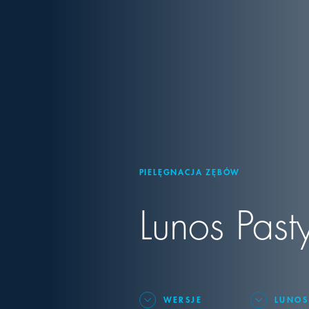
PIELĘGNACJA ZĘBÓW
Lunos Past
WERSJE
LUNOS