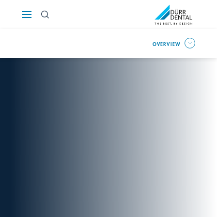
Österreich
OVERVIEW
Polska
Россия
România
Suomi
Sverige
Switzerland
DE
FR
IT
Türkiye