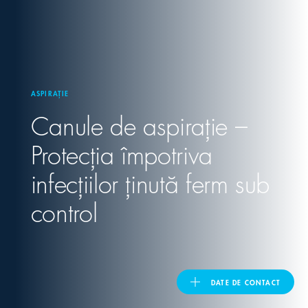
United Kingdom
ASIA PACIFIC
ASPIRAȚIE
Canule de aspirație –
Australia
Protecția împotriva
India
infecțiilor ținută ferm sub
日本
control
Malaysia
대한민국
DATE DE CONTACT
ประเทศไทย