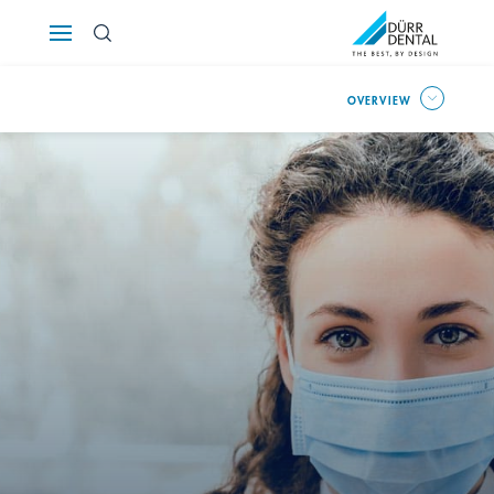
Österreich
OVERVIEW
Polska
Россия
România
Suomi
Sverige
Switzerland
DE
FR
IT
Türkiye