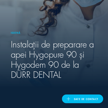
United Kingdom
ASIA PACIFIC
IGIENĂ
Instalații de preparare a
Australia
apei Hygopure 90 și
India
Hygodem 90 de la
日本
DÜRR DENTAL
Malaysia
대한민국
DATE DE CONTACT
ประเทศไทย